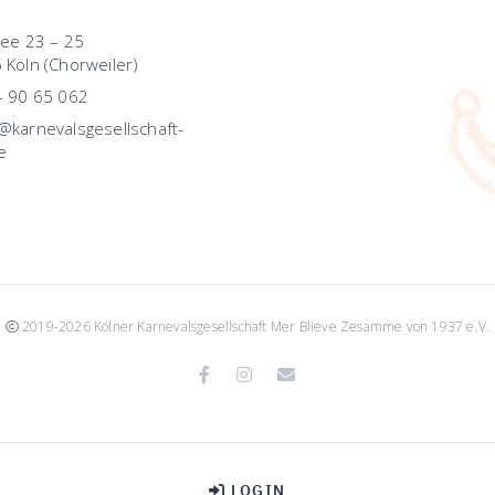
lee 23 – 25
 Köln (Chorweiler)
– 90 65 062
karnevalsgesellschaft-
e
2019-2026 Kölner Karnevalsgesellschaft Mer Blieve Zesamme von 1937 e.V.
Facebook
Instagram
Email
LOGIN