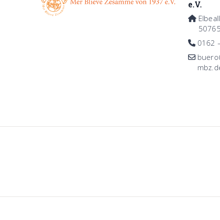
e.V.
Elbeal
50765
0162 
buero@
mbz.d