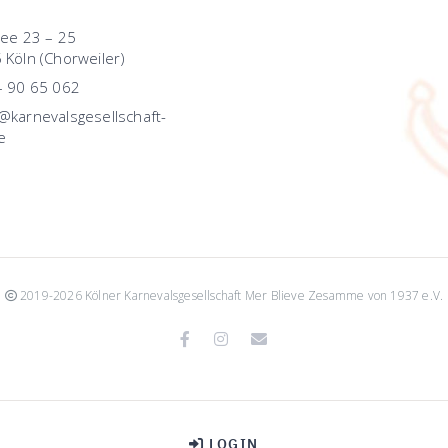
lee 23 – 25
 Köln (Chorweiler)
– 90 65 062
karnevalsgesellschaft-
e
2019-2026 Kölner Karnevalsgesellschaft Mer Blieve Zesamme von 1937 e.V.
Facebook
Instagram
Email
LOGIN