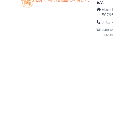
e.V.
Elbeal
50765
0162 
buero@
mbz.d