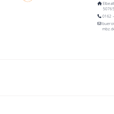
Elbeal
50765
0162 
buero@
mbz.d