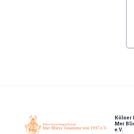
Kölner 
Mer Bl
e.V.