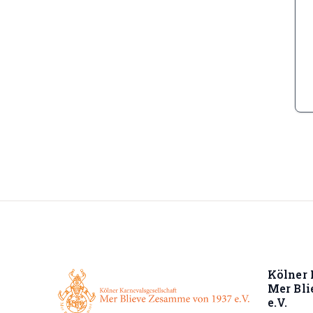
Kölner 
Mer Bl
e.V.