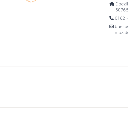
Elbeal
50765
0162 
buero@
mbz.d